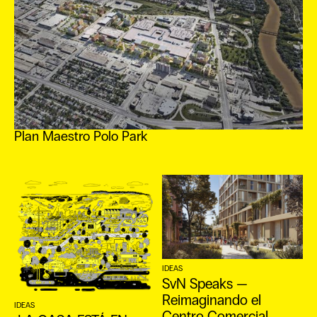
EN
Plan Maestro Polo Park
IDEAS
SvN Speaks —
Reimaginando el
IDEAS
Centro Comercial